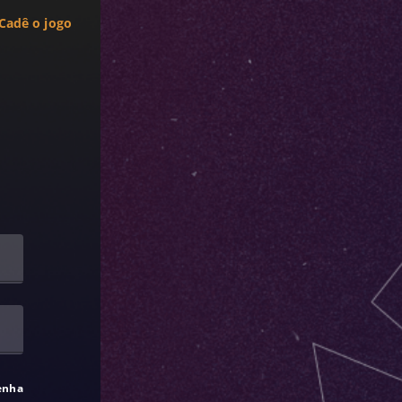
Cadê o jogo
enha